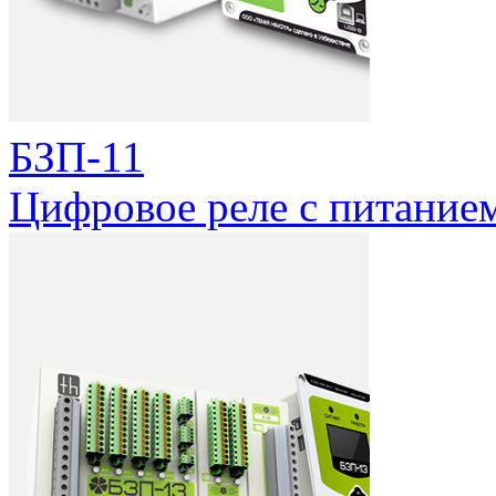
БЗП-11
Цифровое реле c питанием