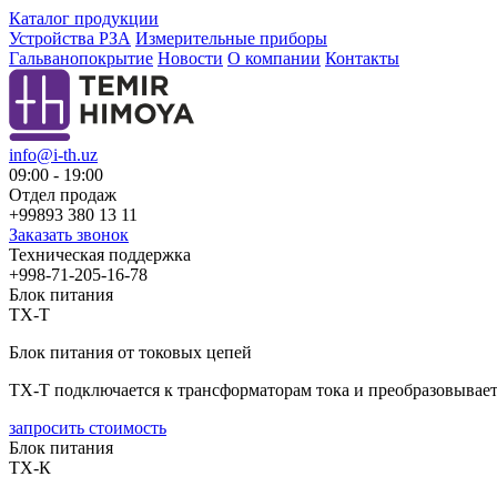
Каталог продукции
Устройства РЗА
Измерительные приборы
Гальванопокрытие
Новости
О компании
Контакты
info@i-th.uz
09:00 - 19:00
Отдел продаж
+99893 380 13 11
Заказать звонок
Техническая поддержка
+998-71-205-16-78
Блок питания
ТХ-Т
Блок питания от токовых цепей
ТХ-Т подключается к трансформаторам тока и преобразовывает
запросить стоимость
Блок питания
ТХ-К