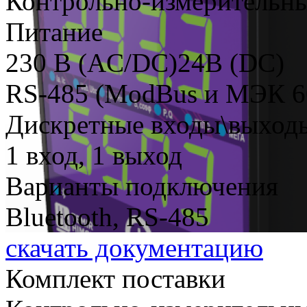
Контрольно-измерительн
Питание
230 В (AC/DC)24В (DC)
RS-485 (ModBus и МЭК 6
Дискретные входы\выход
1 вход, 1 выход
Варианты подключения
Bluetooth, RS-485
скачать документацию
Комплект поставки